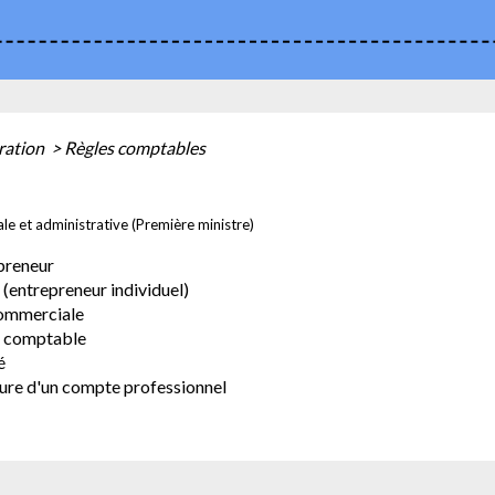
ration
>
Règles comptables
ale et administrative (Première ministre)
preneur
entrepreneur individuel)
commerciale
ce comptable
é
ture d'un compte professionnel