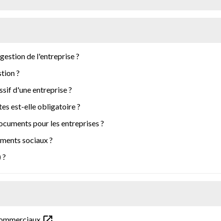
gestion de l'entreprise ?
tion ?
assif d'une entreprise ?
s est-elle obligatoire ?
documents pour les entreprises ?
ments sociaux ?
 ?
open_in_new
 commerciaux