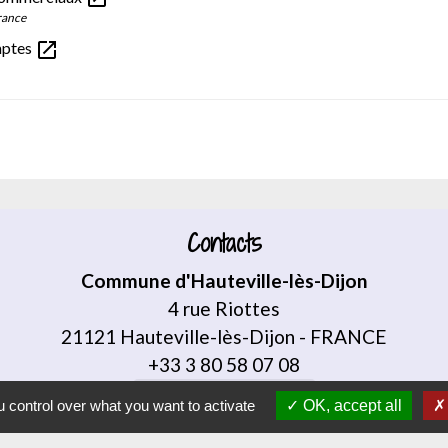
rance
open_in_new
mptes
Contacts
Commune d'Hauteville-lès-Dijon
4 rue Riottes
21121 Hauteville-lès-Dijon - FRANCE
+33 3 80 58 07 08
Contact par formulaire
 control over what you want to activate
OK, accept all