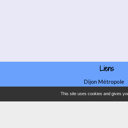
Liens
Dijon Métropole
Jumelage
This site uses cookies and gives you
Orvitis
Habellis
Académie de Dijo