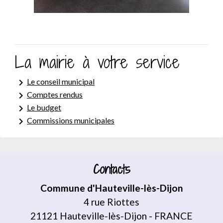
La mairie à votre service
keyboard_arrow_right
Le conseil municipal
keyboard_arrow_right
Comptes rendus
keyboard_arrow_right
Le budget
keyboard_arrow_right
Commissions municipales
Contacts
Commune d'Hauteville-lès-Dijon
4 rue Riottes
21121 Hauteville-lès-Dijon - FRANCE