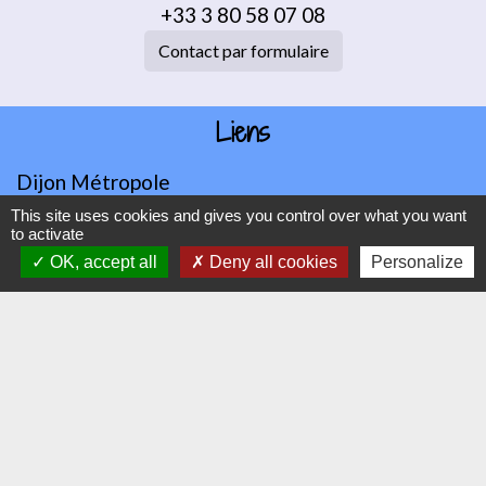
+33 3 80 58 07 08
Contact par formulaire
Liens
Dijon Métropole
Jumelage
This site uses cookies and gives you control over what you want
to activate
Orvitis
OK, accept all
Deny all cookies
Personalize
Habellis
Académie de Dijon
Jumelages
VAJ (Altura en Espagne)
Mentions légales
-
Politique de confidentialité
-