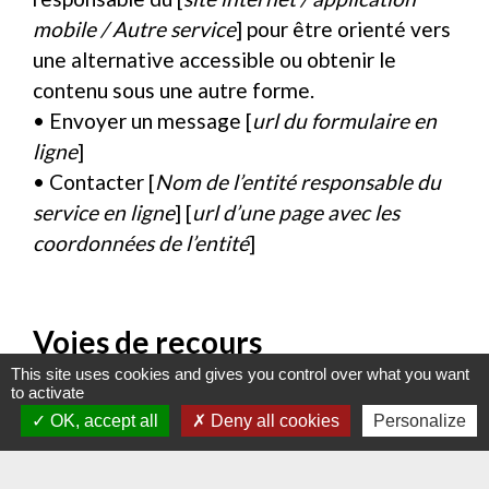
mobile / Autre service
] pour être orienté vers
une alternative accessible ou obtenir le
contenu sous une autre forme.
• Envoyer un message [
url du formulaire en
ligne
]
• Contacter [
Nom de l’entité responsable du
service en ligne
] [
url d’une page avec les
coordonnées de l’entité
]
Voies de recours
This site uses cookies and gives you control over what you want
Cette procédure est à utiliser dans le cas
to activate
suivant. Vous avez signalé au responsable du
OK, accept all
Deny all cookies
Personalize
site internet un défaut d’accessibilité qui
vous empêche d’accéder à un contenu ou à un