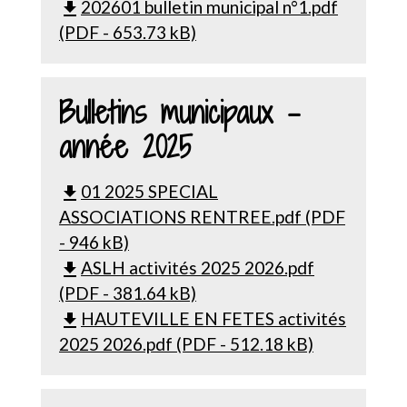
202601 bulletin municipal n°1.pdf
file_download
(PDF - 653.73 kB)
Bulletins municipaux -
année 2025
01 2025 SPECIAL
file_download
ASSOCIATIONS RENTREE.pdf (PDF
- 946 kB)
ASLH activités 2025 2026.pdf
file_download
(PDF - 381.64 kB)
HAUTEVILLE EN FETES activités
file_download
2025 2026.pdf (PDF - 512.18 kB)