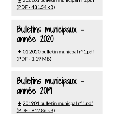
file_download
(PDF - 481.54 kB)
Bulletins municipaux -
année 2020
01 2020 bulletin municpal n°1.pdf
file_download
(PDF - 1.19 MB)
Bulletins municipaux -
année 2019
201901 bulletin municpal n°1.pdf
file_download
(PDF - 912.86 kB)