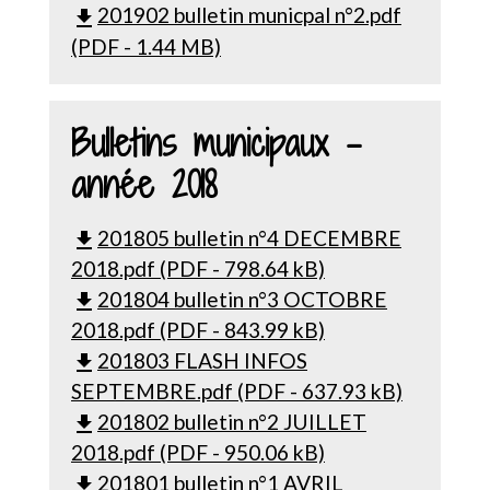
201902 bulletin municpal n°2.pdf
file_download
(PDF - 1.44 MB)
Bulletins municipaux -
année 2018
201805 bulletin n°4 DECEMBRE
file_download
2018.pdf (PDF - 798.64 kB)
201804 bulletin n°3 OCTOBRE
file_download
2018.pdf (PDF - 843.99 kB)
201803 FLASH INFOS
file_download
SEPTEMBRE.pdf (PDF - 637.93 kB)
201802 bulletin n°2 JUILLET
file_download
2018.pdf (PDF - 950.06 kB)
201801 bulletin n°1 AVRIL
file_download