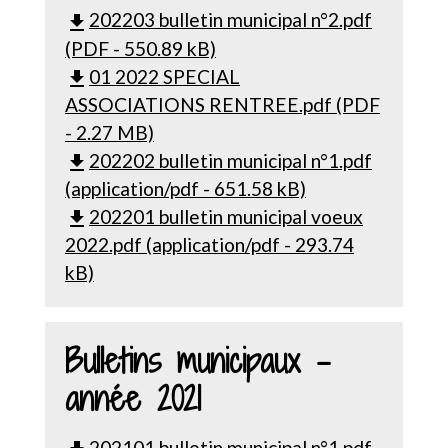
202203 bulletin municipal n°2.pdf
file_download
(PDF - 550.89 kB)
01 2022 SPECIAL
file_download
ASSOCIATIONS RENTREE.pdf (PDF
- 2.27 MB)
202202 bulletin municipal n°1.pdf
file_download
(application/pdf - 651.58 kB)
202201 bulletin municipal voeux
file_download
2022.pdf (application/pdf - 293.74
kB)
Bulletins municipaux -
année 2021
202101 bulletin municipal n°1.pdf