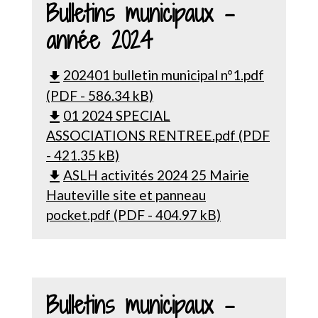
Bulletins municipaux -
année 2024
202401 bulletin municipal n°1.pdf
file_download
(PDF - 586.34 kB)
01 2024 SPECIAL
file_download
ASSOCIATIONS RENTREE.pdf (PDF
- 421.35 kB)
ASLH activités 2024 25 Mairie
file_download
Hauteville site et panneau
pocket.pdf (PDF - 404.97 kB)
Bulletins municipaux -