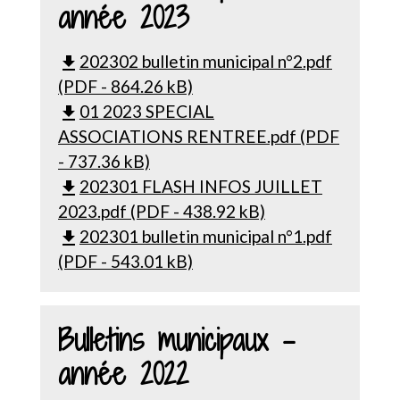
année 2023
202302 bulletin municipal n°2.pdf
file_download
(PDF - 864.26 kB)
01 2023 SPECIAL
file_download
ASSOCIATIONS RENTREE.pdf (PDF
- 737.36 kB)
202301 FLASH INFOS JUILLET
file_download
2023.pdf (PDF - 438.92 kB)
202301 bulletin municipal n°1.pdf
file_download
(PDF - 543.01 kB)
Bulletins municipaux -
année 2022