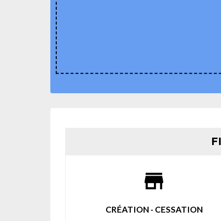
F
store
CRÉATION - CESSATION