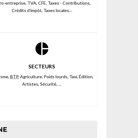
ro-entreprise,
TVA,
CFE,
Taxes - Contributions,
Crédits d’impôt,
Taxes locales…
pie_chart
SECTEURS
isme,
BTP
,
Agriculture,
Poids lourds,
Taxi,
Édition,
Artistes,
Sécurité, …
NE