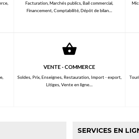
rce,
Facturation,
Marchés publics,
Bail commercial,
Mic
Financement,
Comptabilité,
Dépôt de bilan…
shopping_basket
VENTE - COMMERCE
e,
Soldes,
Prix,
Enseignes,
Restauration,
Import - export,
Tour
Litiges,
Vente en ligne…
SERVICES EN LIG