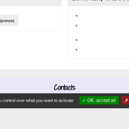
réponses
Contacts
Commune d'Hauteville-lès-Dijon
 control over what you want to activate
OK, accept all
4 rue Riottes
21121 Hauteville-lès-Dijon - FRANCE
+33 3 80 58 07 08