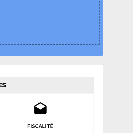
ES
drafts
FISCALITÉ