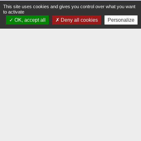
21121 Hauteville-lès-Dijon - FRANCE
This site uses cookies and gives you control over what you want
to activate
+33 3 80 58 07 08
OK, accept all
Deny all cookies
Personalize
Contact par formulaire
Liens
Dijon Métropole
Jumelage
Orvitis
Habellis
Académie de Dijon
Jumelages
VAJ (Altura en Espagne)