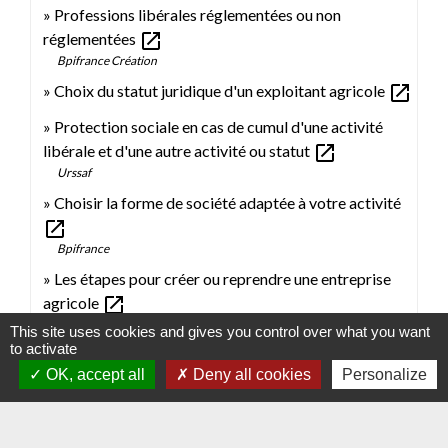
Professions libérales réglementées ou non
open_in_new
réglementées
Bpifrance Création
open_in_new
Choix du statut juridique d'un exploitant agricole
Protection sociale en cas de cumul d'une activité
open_in_new
libérale et d'une autre activité ou statut
Urssaf
Choisir la forme de société adaptée à votre activité
open_in_new
Bpifrance
Les étapes pour créer ou reprendre une entreprise
open_in_new
agricole
This site uses cookies and gives you control over what you want
to activate
OK, accept all
Deny all cookies
Personalize
Comment faire si...
Ouvrir un restaurant