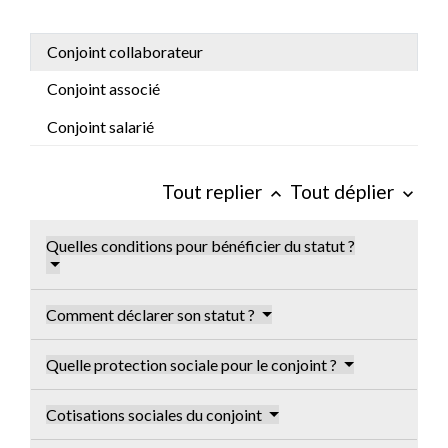
Conjoint collaborateur
Conjoint associé
Conjoint salarié
Tout replier
Tout déplier
keyboard_arrow_up
keyboard_arrow_down
Quelles conditions pour bénéficier du statut ?
Comment déclarer son statut ?
Quelle protection sociale pour le conjoint ?
Cotisations sociales du conjoint