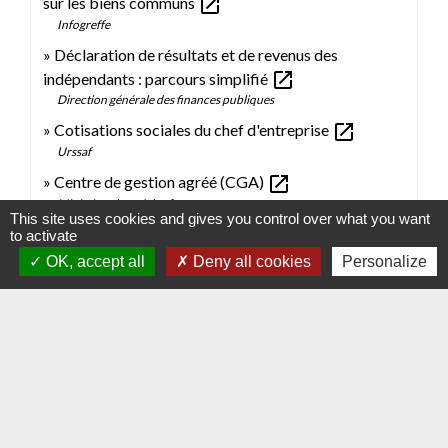
open_in_new
sur les biens communs
Infogreffe
Déclaration de résultats et de revenus des
open_in_new
indépendants : parcours simplifié
Direction générale des finances publiques
open_in_new
Cotisations sociales du chef d'entreprise
Urssaf
open_in_new
Centre de gestion agréé (CGA)
Ministère chargé des finances
This site uses cookies and gives you control over what you want
Le statut de collaborateur d'exploitation ou
to activate
open_in_new
d'entreprise agricole
OK, accept all
Deny all cookies
Personalize
Caisse centrale de la mutualité sociale agricole (MSA)
Signaler une erreur sur cette page