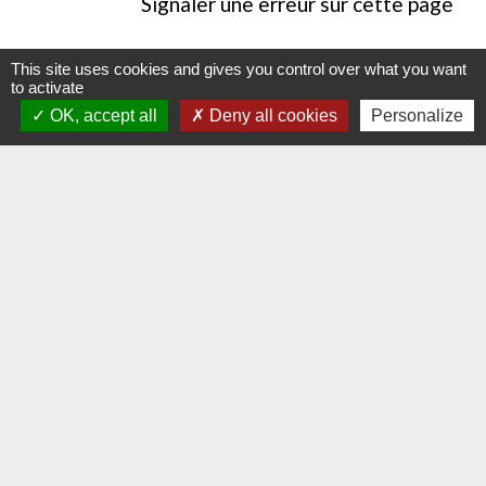
Signaler une erreur sur cette page
This site uses cookies and gives you control over what you want
to activate
OK, accept all
Deny all cookies
Personalize
Contacts
Commune d'Hauteville-lès-Dijon
4 rue Riottes
21121 Hauteville-lès-Dijon - FRANCE
+33 3 80 58 07 08
Contact par formulaire
Liens
Dijon Métropole
Jumelage