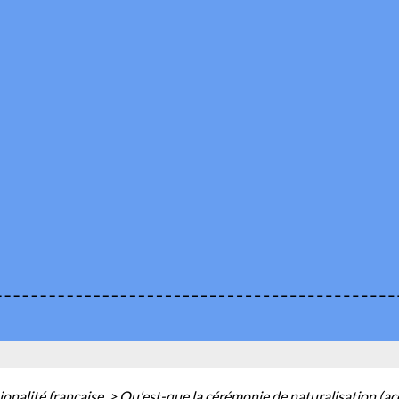
ionalité française
>
Qu'est-que la cérémonie de naturalisation (acc