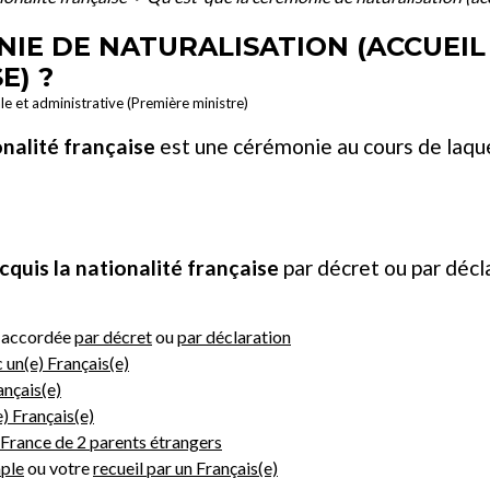
NIE DE NATURALISATION (ACCUEIL
E) ?
ale et administrative (Première ministre)
onalité française
est une cérémonie au cours de laque
cquis la nationalité française
par décret ou par décla
e accordée
par décret
ou
par déclaration
 un(e) Français(e)
ançais(e)
) Français(e)
 France de 2 parents étrangers
ple
ou votre
recueil par un Français(e)