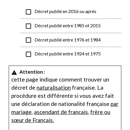
check_box_outline_blank
Décret publié en 2016 ou après
check_box_outline_blank
Décret publié entre 1985 et 2015
check_box_outline_blank
Décret publié entre 1976 et 1984
check_box_outline_blank
Décret publié entre 1924 et 1975
Attention :
warning
cette page indique comment trouver un
décret de
naturalisation
française. La
procédure est différente si vous avez fait
une déclaration de nationalité française
par
mariage
,
ascendant de français
,
frère ou
sœur de Français.