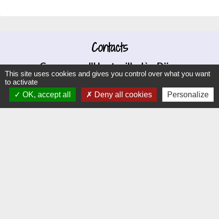
Contacts
Commune d'Hauteville-lès-Dijon
This site uses cookies and gives you control over what you want
4 rue Riottes
to activate
21121 Hauteville-lès-Dijon - FRANCE
OK, accept all
Deny all cookies
Personalize
+33 3 80 58 07 08
Contact par formulaire
Liens
Dijon Métropole
Jumelage
Orvitis