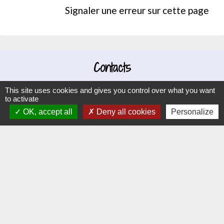
Signaler une erreur sur cette page
Contacts
Commune d'Hauteville-lès-Dijon
This site uses cookies and gives you control over what you want
to activate
4 rue Riottes
OK, accept all
Deny all cookies
Personalize
21121 Hauteville-lès-Dijon - FRANCE
+33 3 80 58 07 08
Contact par formulaire
Liens
Dijon Métropole
Jumelage