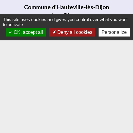
Commune d'Hauteville-lès-Dijon
4 rue Riottes
This site uses cookies and gives you control over what you want
21121 Hauteville-lès-Dijon - FRANCE
to activate
+33 3 80 58 07 08
OK, accept all
Deny all cookies
Personalize
Contact par formulaire
Liens
Dijon Métropole
Jumelage
Orvitis
Habellis
Académie de Dijon
Jumelages