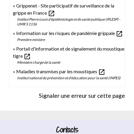
Grippenet - Site participatif de surveillance de la
open_in_new
grippe en France
Institut Pierre Louis d'épidémiologie et de santé publique (iPLESP) -
UMR S 1136
open_in_new
Information sur les risques de pandémie grippale
Première ministre
Portail d'information et de signalement du moustique
open_in_new
tigre
Ministère chargé de la santé
open_in_new
Maladies transmises par les moustiques
Institut national de prévention et d'éducation pour la santé (INPES)
Signaler une erreur sur cette page
Contacts