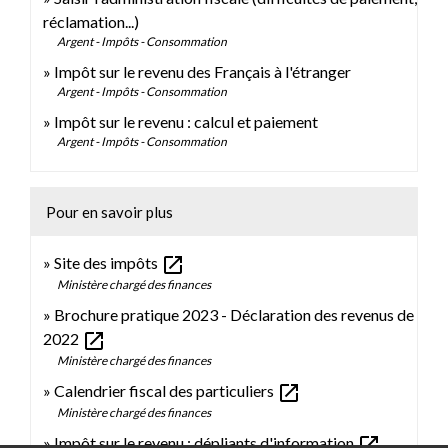
réclamation...)
Argent - Impôts - Consommation
Impôt sur le revenu des Français à l'étranger
Argent - Impôts - Consommation
Impôt sur le revenu : calcul et paiement
Argent - Impôts - Consommation
Pour en savoir plus
open_in_new
Site des impôts
Ministère chargé des finances
Brochure pratique 2023 - Déclaration des revenus de
open_in_new
2022
Ministère chargé des finances
open_in_new
Calendrier fiscal des particuliers
Ministère chargé des finances
open_in_new
Impôt sur le revenu : dépliants d'information