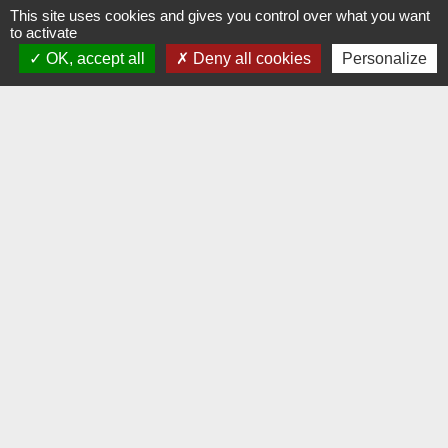
This site uses cookies and gives you control over what you want
Ministère chargé des finances
to activate
OK, accept all
Deny all cookies
Personalize
Signaler une erreur sur cette page
Contacts
Commune d'Hauteville-lès-Dijon
4 rue Riottes
21121 Hauteville-lès-Dijon - FRANCE
+33 3 80 58 07 08
Contact par formulaire
Liens