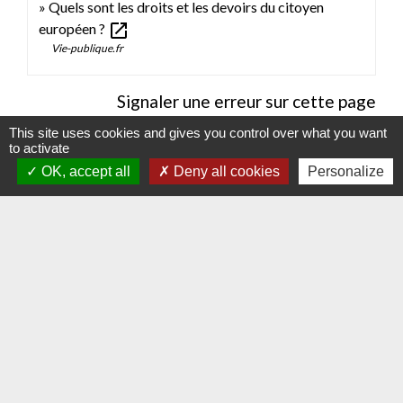
Quels sont les droits et les devoirs du citoyen
open_in_new
européen ?
Vie-publique.fr
Signaler une erreur sur cette page
This site uses cookies and gives you control over what you want
to activate
OK, accept all
Deny all cookies
Personalize
Contacts
Commune d'Hauteville-lès-Dijon
4 rue Riottes
21121 Hauteville-lès-Dijon - FRANCE
+33 3 80 58 07 08
Contact par formulaire