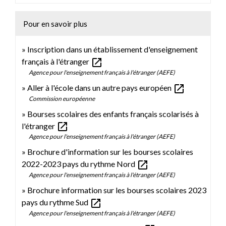
Pour en savoir plus
Inscription dans un établissement d'enseignement
open_in_new
français à l'étranger
Agence pour l'enseignement français à l'étranger (AEFE)
open_in_new
Aller à l'école dans un autre pays européen
Commission européenne
Bourses scolaires des enfants français scolarisés à
open_in_new
l'étranger
Agence pour l'enseignement français à l'étranger (AEFE)
Brochure d'information sur les bourses scolaires
open_in_new
2022-2023 pays du rythme Nord
Agence pour l'enseignement français à l'étranger (AEFE)
Brochure information sur les bourses scolaires 2023
open_in_new
pays du rythme Sud
Agence pour l'enseignement français à l'étranger (AEFE)