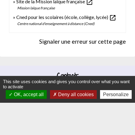
open_in_new
Site de la Mission laïque française
Mission laïque française
open_in_new
Cned pour les scolaires (école, collège, lycée)
Centre national d'enseignement à distance (Cned)
Signaler une erreur sur cette page
Contacts
This site uses cookies and gives you control over what you want
Commune d'Hauteville-lès-Dijon
to activate
OK, accept all
Deny all cookies
Personalize
4 rue Riottes
21121 Hauteville-lès-Dijon - FRANCE
+33 3 80 58 07 08
Contact par formulaire