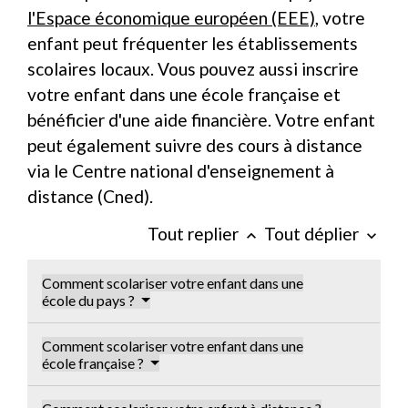
l'Espace économique européen (EEE)
, votre
enfant peut fréquenter les établissements
scolaires locaux. Vous pouvez aussi inscrire
votre enfant dans une école française et
bénéficier d'une aide financière. Votre enfant
peut également suivre des cours à distance
via le Centre national d'enseignement à
distance (Cned).
Tout replier
Tout déplier
keyboard_arrow_up
keyboard_arrow_down
Comment scolariser votre enfant dans une
école du pays ?
Comment scolariser votre enfant dans une
école française ?