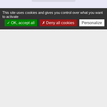
This site uses cookies and gives you control over what you want
Liens
to activate
OK, accept all
Deny all cookies
Personalize
Dijon Métropole
Jumelage
Orvitis
Habellis
Académie de Dijon
Jumelages
VAJ (Altura en Espagne)
Mentions légales
-
Politique de confidentialité
-
Accessibilité
-
Plan du site
-