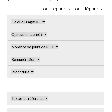
Tout replier
Tout déplier
keyboard_arrow_up
keyboard_arrow_down
De quoi s'agit-il ?
Qui est concerné ?
Nombre de jours de RTT
Rémunération
Procédure
Textes de référence