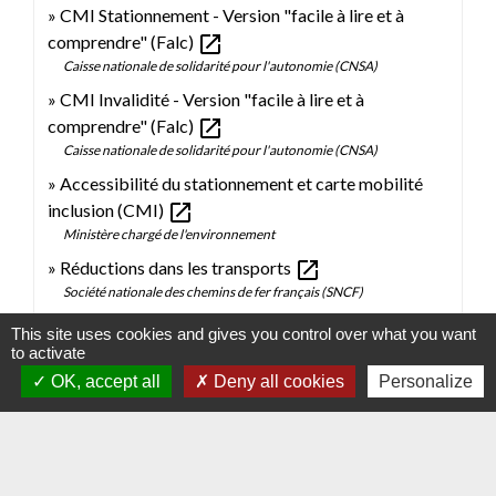
CMI Stationnement - Version "facile à lire et à
open_in_new
comprendre" (Falc)
Caisse nationale de solidarité pour l'autonomie (CNSA)
CMI Invalidité - Version "facile à lire et à
open_in_new
comprendre" (Falc)
Caisse nationale de solidarité pour l'autonomie (CNSA)
Accessibilité du stationnement et carte mobilité
open_in_new
inclusion (CMI)
Ministère chargé de l'environnement
open_in_new
Réductions dans les transports
Société nationale des chemins de fer français (SNCF)
This site uses cookies and gives you control over what you want
to activate
Comment faire si...
OK, accept all
Deny all cookies
Personalize
Je suis en situation de handicap
Signaler une erreur sur cette page