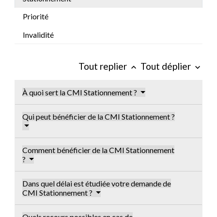
Priorité
Invalidité
Tout replier
Tout déplier
keyboard_arrow_up
keyboard_arrow_down
À quoi sert la CMI Stationnement ?
Qui peut bénéficier de la CMI Stationnement ?
Comment bénéficier de la CMI Stationnement
?
Dans quel délai est étudiée votre demande de
CMI Stationnement ?
Quels recours possibles en cas de