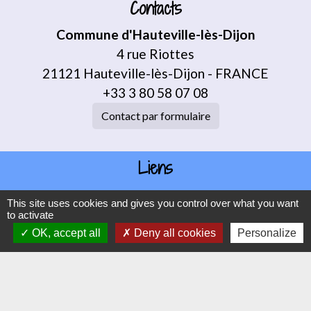
Contacts
Commune d'Hauteville-lès-Dijon
4 rue Riottes
21121 Hauteville-lès-Dijon - FRANCE
+33 3 80 58 07 08
Contact par formulaire
Liens
Dijon Métropole
This site uses cookies and gives you control over what you want
to activate
Jumelage
OK, accept all
Deny all cookies
Personalize
Orvitis
Habellis
Académie de Dijon