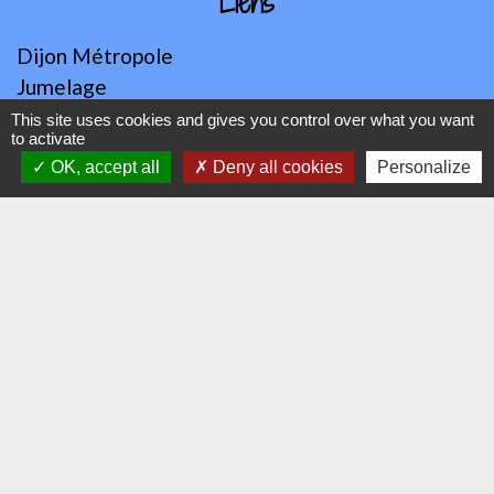
Liens
Dijon Métropole
Jumelage
Orvitis
This site uses cookies and gives you control over what you want
to activate
Habellis
OK, accept all
Deny all cookies
Personalize
Académie de Dijon
Jumelages
VAJ (Altura en Espagne)
Mentions légales
-
Politique de confidentialité
-
Accessibilité
-
Plan du site
-
Gestion des cookies