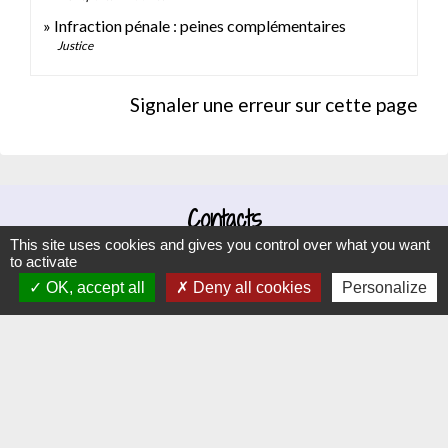
Infraction pénale : peines complémentaires
Justice
Signaler une erreur sur cette page
Contacts
This site uses cookies and gives you control over what you want
Commune d'Hauteville-lès-Dijon
to activate
4 rue Riottes
OK, accept all
Deny all cookies
Personalize
21121 Hauteville-lès-Dijon - FRANCE
+33 3 80 58 07 08
Contact par formulaire