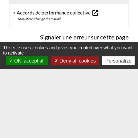
open_in_new
Accords de performance collective
Ministère chargé du travail
Signaler une erreur sur cette page
This site uses cookies and gives you control over what you want
to activate
OK, accept all
Deny all cookies
Personalize
Contacts
Commune d'Hauteville-lès-Dijon
4 rue Riottes
21121 Hauteville-lès-Dijon - FRANCE
+33 3 80 58 07 08
Contact par formulaire