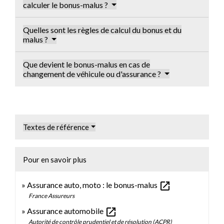
calculer le bonus-malus ?
Quelles sont les règles de calcul du bonus et du
malus ?
Que devient le bonus-malus en cas de
changement de véhicule ou d'assurance ?
Textes de référence
Pour en savoir plus
open_in_new
Assurance auto, moto : le bonus-malus
France Assureurs
open_in_new
Assurance automobile
Autorité de contrôle prudentiel et de résolution (ACPR)