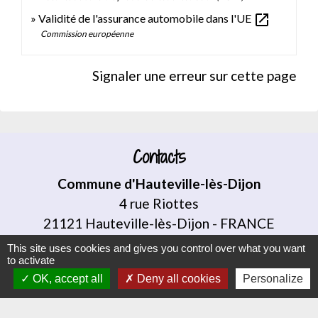
open_in_new
Validité de l'assurance automobile dans l'UE
Commission européenne
Signaler une erreur sur cette page
Contacts
Commune d'Hauteville-lès-Dijon
4 rue Riottes
21121 Hauteville-lès-Dijon - FRANCE
+33 3 80 58 07 08
This site uses cookies and gives you control over what you want
to activate
Contact par formulaire
OK, accept all
Deny all cookies
Personalize