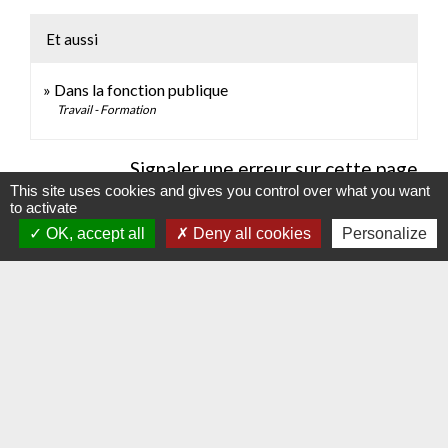
Et aussi
Dans la fonction publique
Travail - Formation
Signaler une erreur sur cette page
This site uses cookies and gives you control over what you want
to activate
OK, accept all
Deny all cookies
Personalize
Contacts
Commune d'Hauteville-lès-Dijon
4 rue Riottes
21121 Hauteville-lès-Dijon - FRANCE
+33 3 80 58 07 08
Contact par formulaire