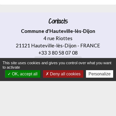
Contacts
Commune d'Hauteville-lès-Dijon
4 rue Riottes
21121 Hauteville-lès-Dijon - FRANCE
+33 3 80 58 07 08
Contact par formulaire
This site uses cookies and gives you control over what you want
to activate
OK, accept all
Deny all cookies
Personalize
Liens
Dijon Métropole
Jumelage
Orvitis
Habellis