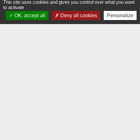
Liens
This site uses cookies and gives you control over what you want
to activate
Dijon Métropole
OK, accept all
Deny all cookies
Personalize
Jumelage
Orvitis
Habellis
Académie de Dijon
Jumelages
VAJ (Altura en Espagne)
Mentions légales
-
Politique de confidentialité
-
Accessibilité
-
Plan du site
-
Gestion des cookies