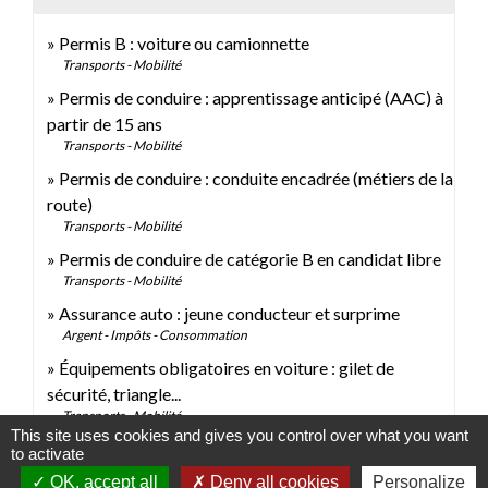
Permis B : voiture ou camionnette
Transports - Mobilité
Permis de conduire : apprentissage anticipé (AAC) à
partir de 15 ans
Transports - Mobilité
Permis de conduire : conduite encadrée (métiers de la
route)
Transports - Mobilité
Permis de conduire de catégorie B en candidat libre
Transports - Mobilité
Assurance auto : jeune conducteur et surprime
Argent - Impôts - Consommation
Équipements obligatoires en voiture : gilet de
sécurité, triangle...
Transports - Mobilité
This site uses cookies and gives you control over what you want
to activate
Signaler une erreur sur cette page
OK, accept all
Deny all cookies
Personalize