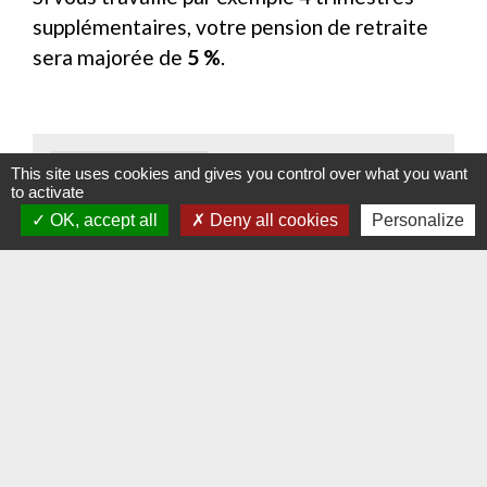
supplémentaires, votre pension de retraite
sera majorée de
5 %
.
Textes de référence
This site uses cookies and gives you control over what you want
to activate
OK, accept all
Deny all cookies
Personalize
Pour en savoir plus
open_in_new
Info-retraite
Groupement d'intérêt public "Union retraite"
open_in_new
Assurance Retraite de la Sécurité sociale
Caisse nationale d'assurance vieillesse
Signaler une erreur sur cette page