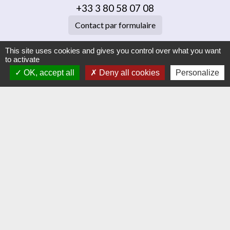
+33 3 80 58 07 08
Contact par formulaire
This site uses cookies and gives you control over what you want
Liens
to activate
OK, accept all
Deny all cookies
Personalize
Dijon Métropole
Jumelage
Orvitis
Habellis
Académie de Dijon
Jumelages
VAJ (Altura en Espagne)
Mentions légales
-
Politique de confidentialité
-