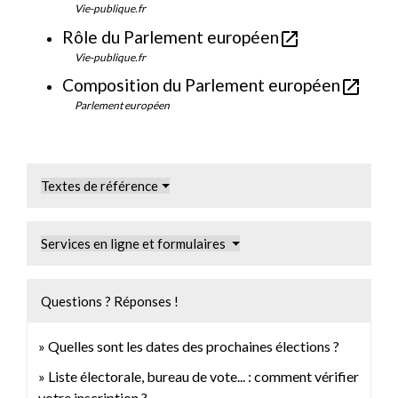
Vie-publique.fr
Rôle du Parlement européen
open_in_new
Vie-publique.fr
Composition du Parlement européen
open_in_new
Parlement européen
Textes de référence
Services en ligne et formulaires
Questions ? Réponses !
Quelles sont les dates des prochaines élections ?
Liste électorale, bureau de vote... : comment vérifier
votre inscription ?