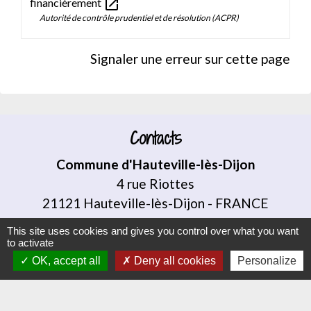
open_in_new
financièrement
Autorité de contrôle prudentiel et de résolution (ACPR)
Signaler une erreur sur cette page
Contacts
Commune d'Hauteville-lès-Dijon
4 rue Riottes
21121 Hauteville-lès-Dijon - FRANCE
+33 3 80 58 07 08
This site uses cookies and gives you control over what you want
to activate
Contact par formulaire
OK, accept all
Deny all cookies
Personalize
Liens