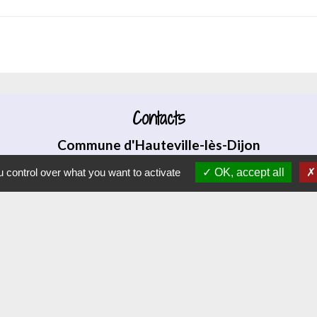
Contacts
Commune d'Hauteville-lès-Dijon
4 rue Riottes
 control over what you want to activate
OK, accept all
21121 Hauteville-lès-Dijon - FRANCE
+33 3 80 58 07 08
Contact par formulaire
J
VAJ (