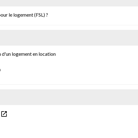
pour le logement (FSL) ?
n d'un logement en location
n
open_in_new
s