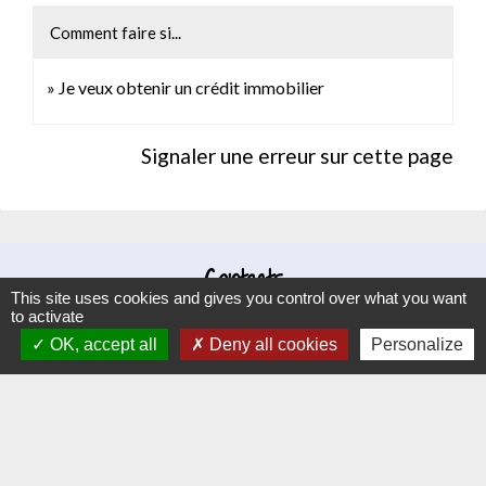
Comment faire si...
Je veux obtenir un crédit immobilier
Signaler une erreur sur cette page
Contacts
This site uses cookies and gives you control over what you want
to activate
Commune d'Hauteville-lès-Dijon
OK, accept all
Deny all cookies
Personalize
4 rue Riottes
21121 Hauteville-lès-Dijon - FRANCE
+33 3 80 58 07 08
Contact par formulaire