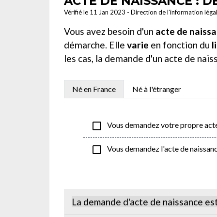
ACTE DE NAISSANCE : 
Vérifié le 11 Jan 2023 - Direction de l'information léga
Vous avez besoin d'un
acte de naiss
démarche. Elle
varie
en fonction du
l
les cas, la demande d'un acte de nai
Né en France
Né à l'étranger
check_box_outline_blank
Vous demandez votre propre acte
check_box_outline_blank
Vous demandez l'acte de naissanc
La demande d'acte de naissance est