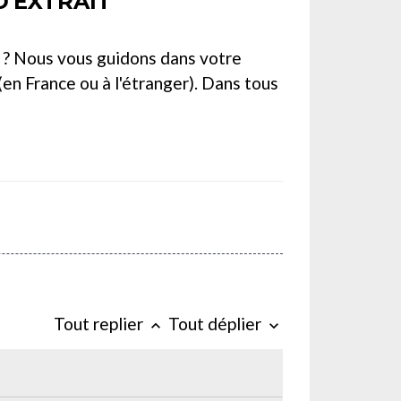
D'EXTRAIT
 ? Nous vous guidons dans votre
(en France ou à l'étranger). Dans tous
Tout replier
Tout déplier
keyboard_arrow_up
keyboard_arrow_down