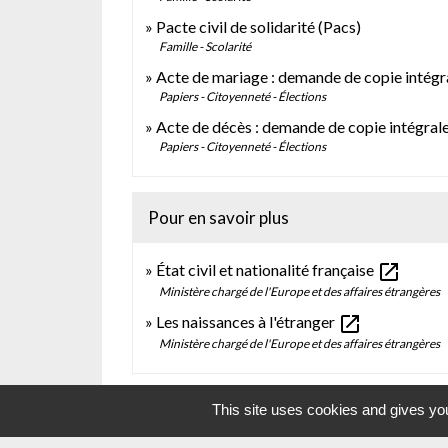
Pacte civil de solidarité (Pacs)
Famille - Scolarité
Acte de mariage : demande de copie intégra
Papiers - Citoyenneté - Élections
Acte de décès : demande de copie intégral
Papiers - Citoyenneté - Élections
Pour en savoir plus
open_in_new
État civil et nationalité française
Ministère chargé de l'Europe et des affaires étrangères
open_in_new
Les naissances à l'étranger
Ministère chargé de l'Europe et des affaires étrangères
This site uses cookies and gives you