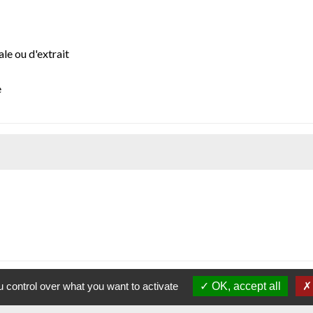
le ou d'extrait
e
 control over what you want to activate
OK, accept all