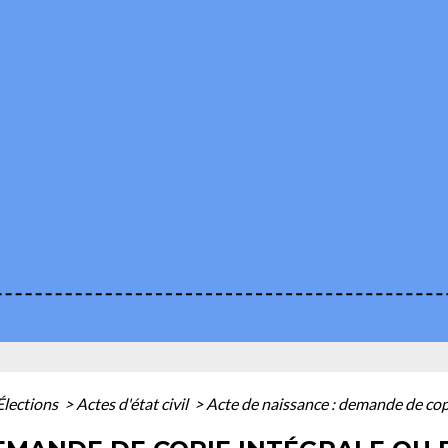
Élections
>
Actes d'état civil
>
Acte de naissance : demande de copi