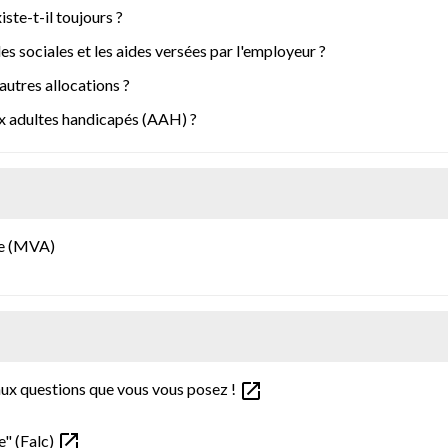
ste-t-il toujours ?
des sociales et les aides versées par l'employeur ?
autres allocations ?
aux adultes handicapés (AAH) ?
me (MVA)
open_in_new
aux questions que vous vous posez !
open_in_new
e" (Falc)