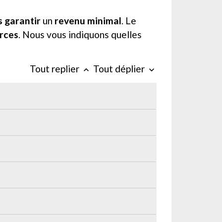
 garantir
un
revenu minimal
. Le
rces
. Nous vous indiquons quelles
Tout replier
Tout déplier
keyboard_arrow_up
keyboard_arrow_down