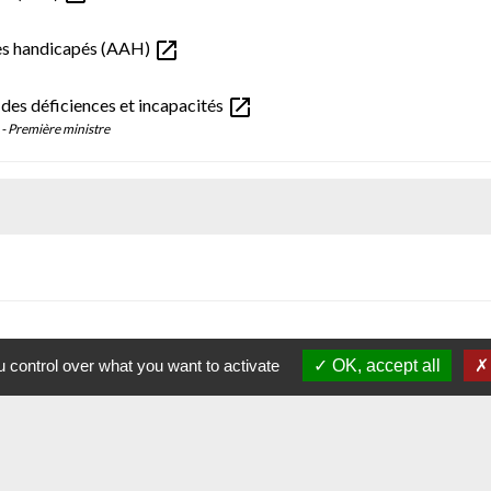
open_in_new
ltes handicapés (AAH)
open_in_new
des déficiences et incapacités
) - Première ministre
 control over what you want to activate
OK, accept all
Contacts