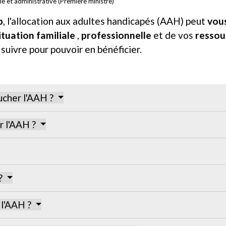
ale et administrative (Première ministre)
p
, l'allocation aux adultes handicapés (AAH) peut
vous
ituation familiale
,
professionnelle
et de vos
ressou
 suivre pour pouvoir en bénéficier.
ucher l'AAH ?
r l'AAH ?
 ?
 l'AAH ?