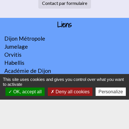
Contact par formulaire
Liens
Dijon Métropole
Jumelage
Orvitis
Habellis
Académie de Dijon
This site uses cookies and gives you control over what you want
Jumelages
to activate
OK, accept all
Deny all cookies
Personalize
VAJ (Altura en Espagne)
Mentions légales
-
Politique de confidentialité
-
Accessibilité
-
Plan du site
-