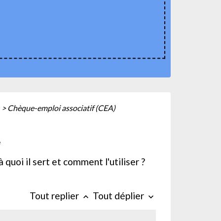
>
Chèque-emploi associatif (CEA)
e
quoi il sert et comment l'utiliser ?
Tout replier
Tout déplier
keyboard_arrow_up
keyboard_arrow_down