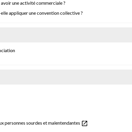
e avoir une activité commerciale ?
-elle appliquer une convention collective ?
ociation
open_in_new
aux personnes sourdes et malentendantes