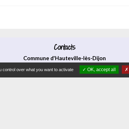
Contacts
Commune d'Hauteville-lès-Dijon
4 rue Riottes
 control over what you want to activate
OK, accept all
21121 Hauteville-lès-Dijon - FRANCE
+33 3 80 58 07 08
Contact par formulaire
J
VAJ (