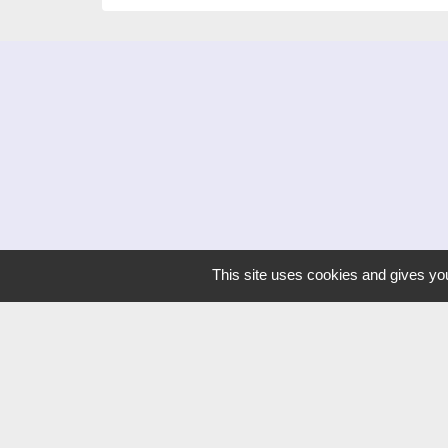
This site uses cookies and gives you
Liens
Dijon Métropole
Jumelage
Orvitis
Habellis