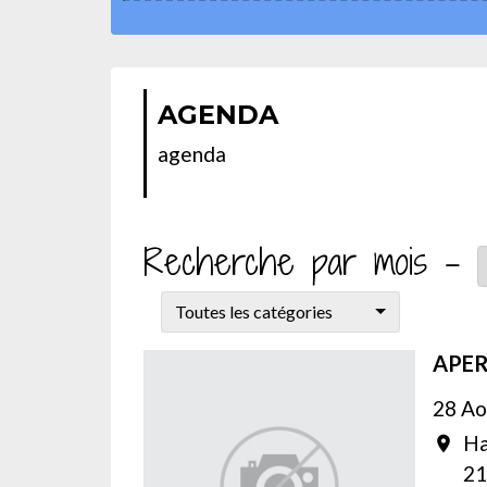
AGENDA
agenda
Recherche par mois -
Toutes les catégories
APER
28 Ao
Ha
location_on
21