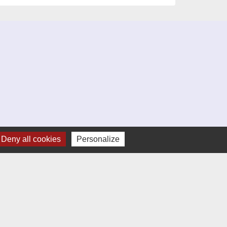
Deny all cookies
Personalize
umelages
Altura en Espagne)