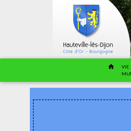
home
VIE
MUN