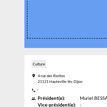
Culture
4 rue des Riottes
location_on
21121 Hauteville-lès-Dijon
-
phone
Président(e):
Muriel BES
people
Vice-président(e):
-