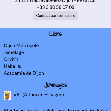
21121 Hauteville-lès-Dijon - FRANCE
+33 3 80 58 07 08
Contact par formulaire
Liens
Dijon Métropole
Jumelage
Orvitis
Habellis
Académie de Dijon
Jumelages
VAJ (Altura en Espagne)
Mentions légales
-
Politique de confidentialité
-